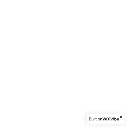
Built on