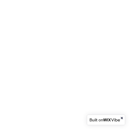
Built on