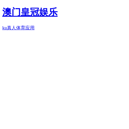
澳门皇冠娱乐
ku真人体育应用