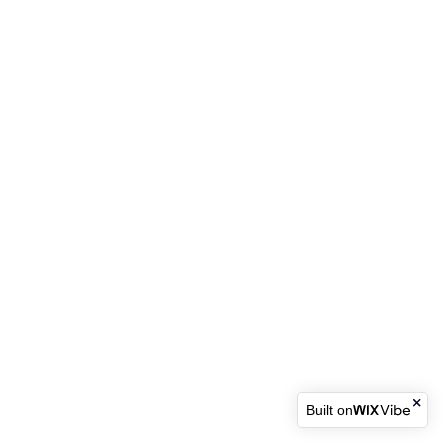
Built on