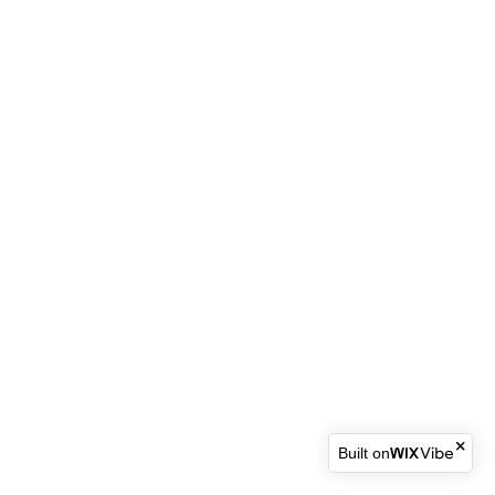
Built on