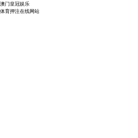
澳门皇冠娱乐
体育押注在线网站