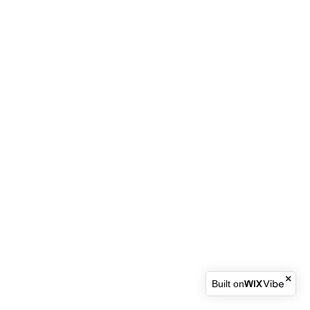
Built on