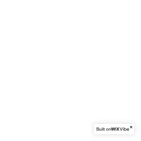
Built on