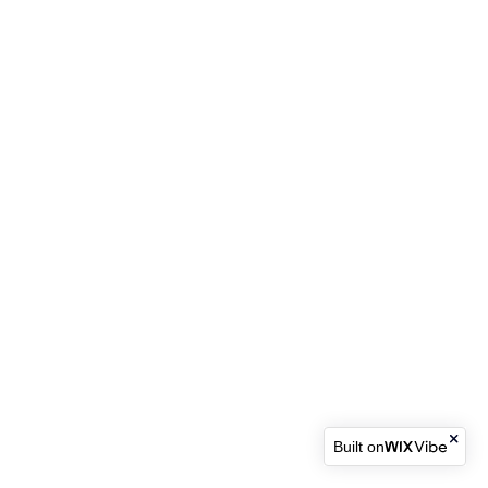
Built on