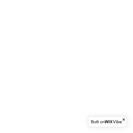
Built on