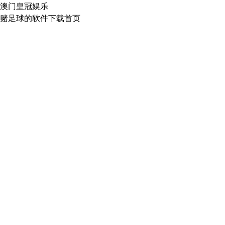
澳门皇冠娱乐
赌足球的软件下载首页