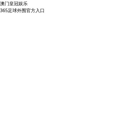
澳门皇冠娱乐
365足球外围官方入口