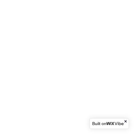
Built on