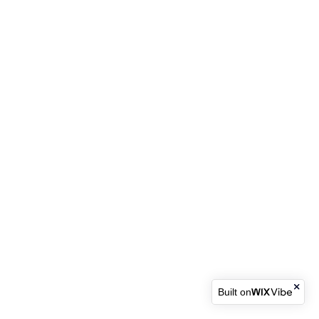
Built on