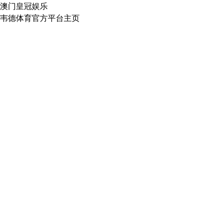
澳门皇冠娱乐
韦德体育官方平台主页