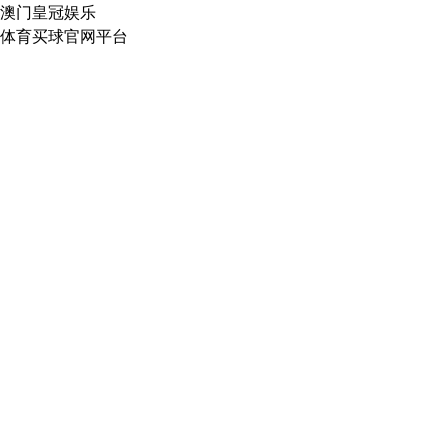
澳门皇冠娱乐
体育买球官网平台