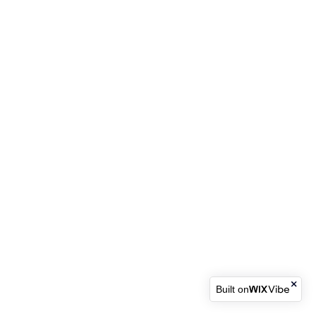
Built on