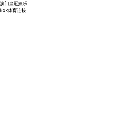
澳门皇冠娱乐
kok体育连接