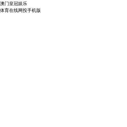
澳门皇冠娱乐
体育在线网投手机版