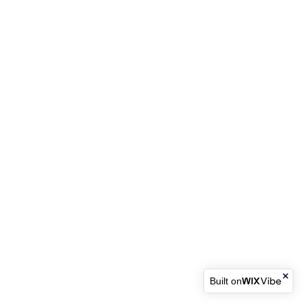
Built on