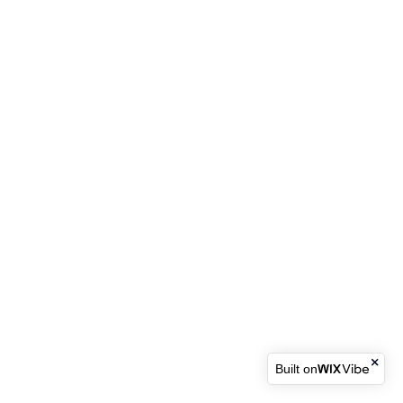
Built on