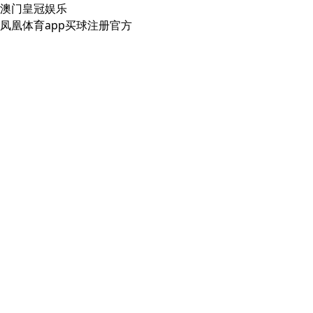
澳门皇冠娱乐
凤凰体育app买球注册官方