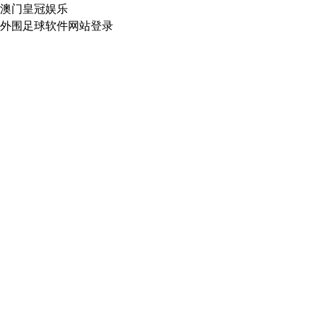
澳门皇冠娱乐
外围足球软件网站登录