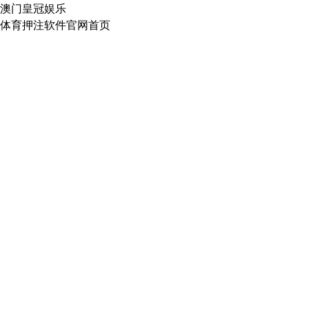
澳门皇冠娱乐
体育押注软件官网首页