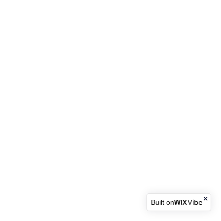
Built on