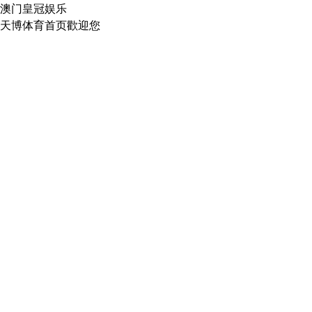
澳门皇冠娱乐
天博体育首页歡迎您