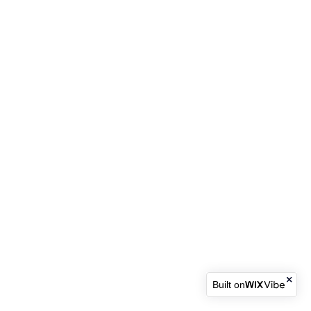
Built on