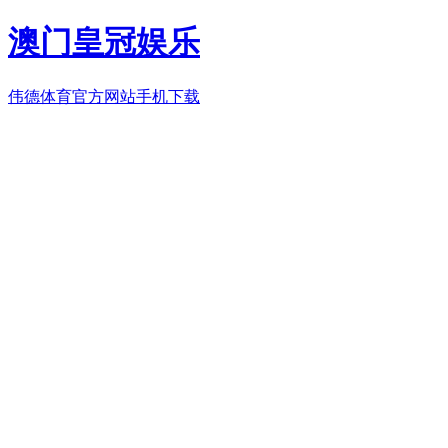
澳门皇冠娱乐
伟德体育官方网站手机下载