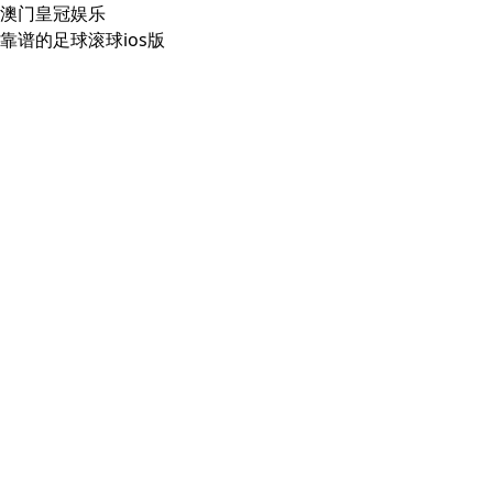
澳门皇冠娱乐
靠谱的足球滚球ios版