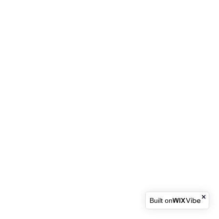
Built on