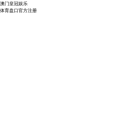
澳门皇冠娱乐
体育盘口官方注册