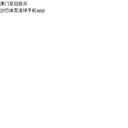
澳门皇冠娱乐
沙巴体育滚球手机app