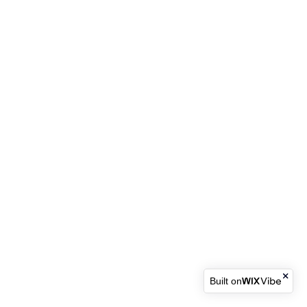
Built on