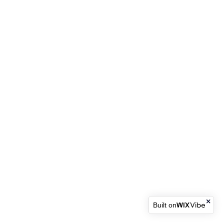
Built on