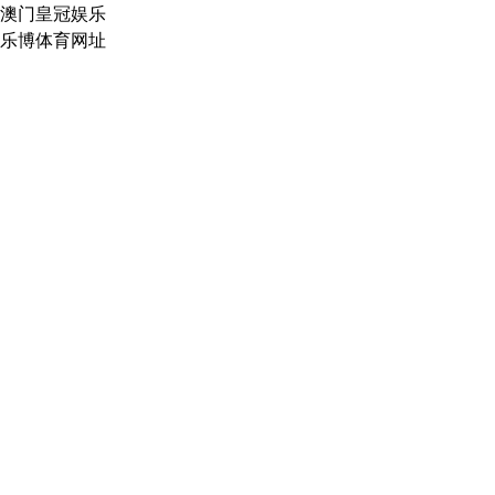
澳门皇冠娱乐
乐博体育网址