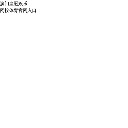
澳门皇冠娱乐
网投体育官网入口