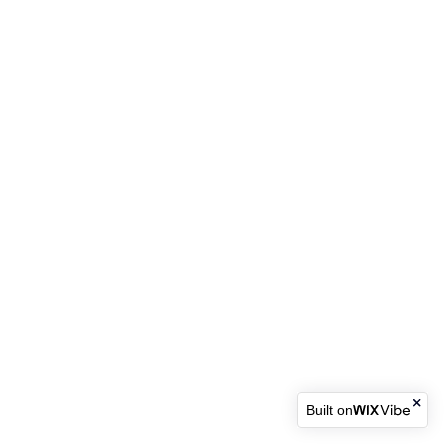
Built on