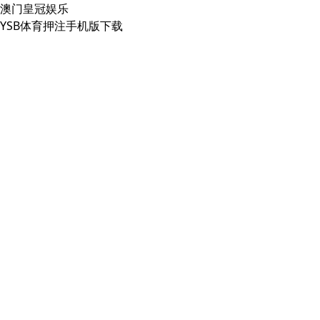
澳门皇冠娱乐
YSB体育押注手机版下载