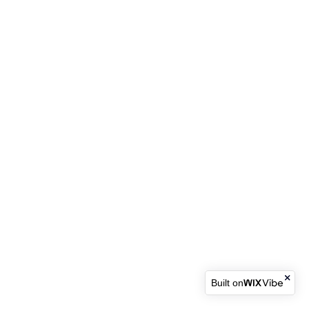
Built on