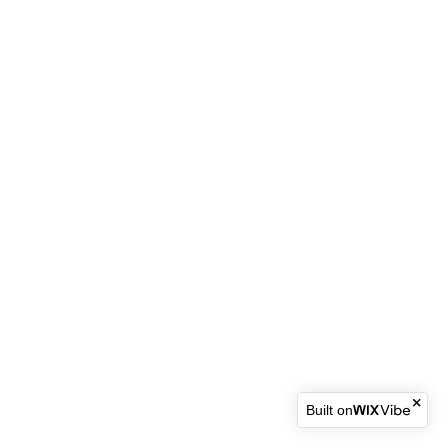
Built on