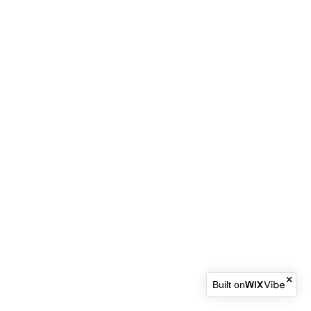
Built on