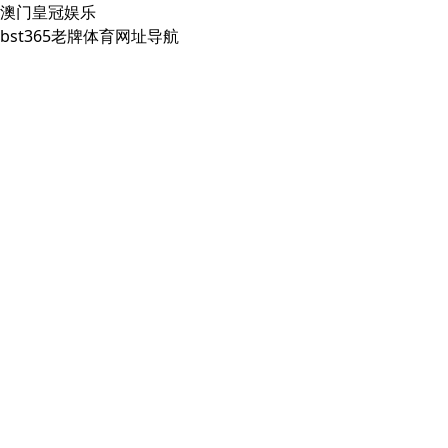
澳门皇冠娱乐
bst365老牌体育网址导航