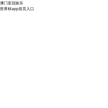
澳门皇冠娱乐
世界杯app首页入口