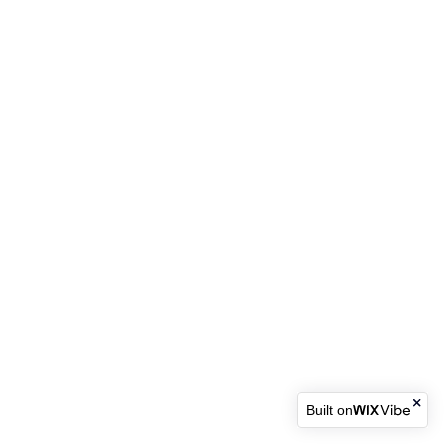
Built on