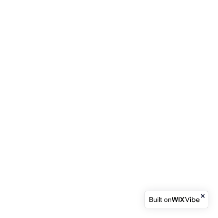
Built on