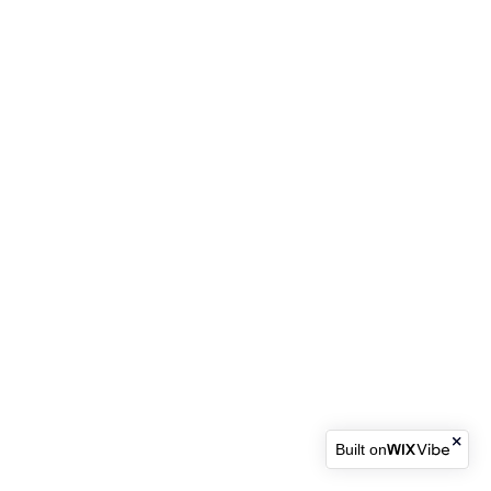
Built on