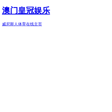
澳门皇冠娱乐
威尼斯人体育在线主页