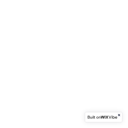
Built on