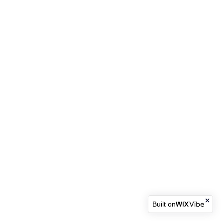
Built on