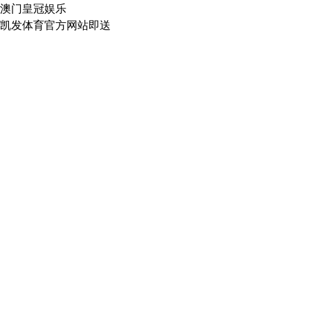
澳门皇冠娱乐
凯发体育官方网站即送