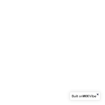
Built on