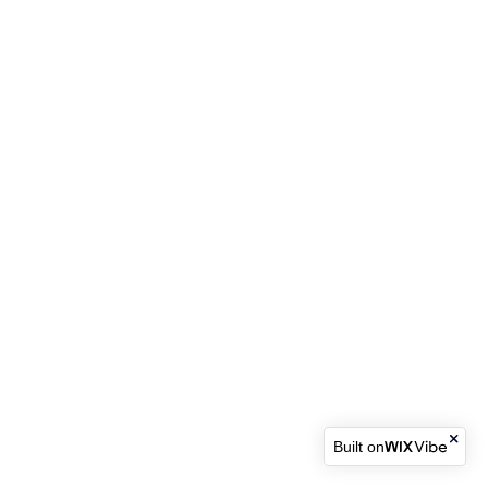
Built on