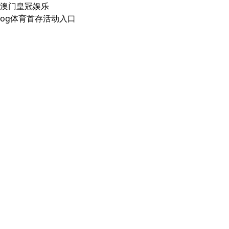
澳门皇冠娱乐
og体育首存活动入口