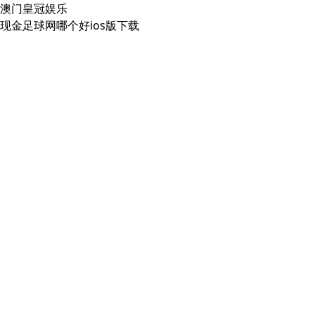
澳门皇冠娱乐
现金足球网哪个好ios版下载