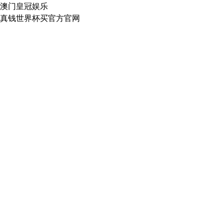
澳门皇冠娱乐
真钱世界杯买官方官网