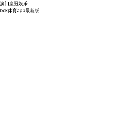
澳门皇冠娱乐
bck体育app最新版