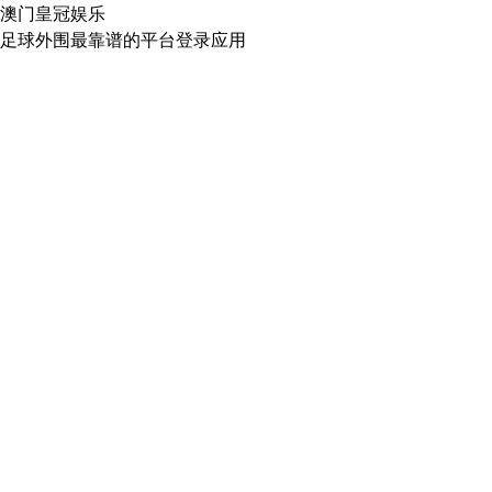
澳门皇冠娱乐
足球外围最靠谱的平台登录应用