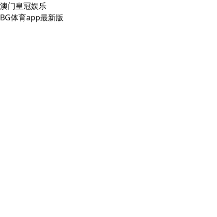
澳门皇冠娱乐
BG体育app最新版